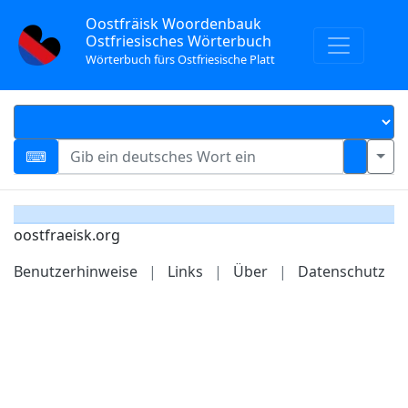
Oostfräisk Woordenbauk
Ostfriesisches Wörterbuch
Wörterbuch fürs Ostfriesische Platt
oostfraeisk.org
Benutzerhinweise
|
Links
|
Über
|
Datenschutz