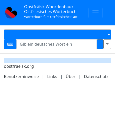
Oostfräisk Woordenbauk
Ostfriesisches Wörterbuch
Wörterbuch fürs Ostfriesische Platt
oostfraeisk.org
Benutzerhinweise
|
Links
|
Über
|
Datenschutz