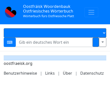
Oostfräisk Woordenbauk
Ostfriesisches Wörterbuch
Wörterbuch fürs Ostfriesische Platt
oostfraeisk.org
Benutzerhinweise
|
Links
|
Über
|
Datenschutz