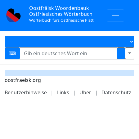
Oostfräisk Woordenbauk
Ostfriesisches Wörterbuch
Wörterbuch fürs Ostfriesische Platt
oostfraeisk.org
Benutzerhinweise
|
Links
|
Über
|
Datenschutz