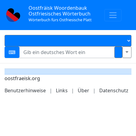
Oostfräisk Woordenbauk
Ostfriesisches Wörterbuch
Wörterbuch fürs Ostfriesische Platt
oostfraeisk.org
Benutzerhinweise
|
Links
|
Über
|
Datenschutz