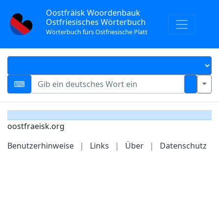
Oostfräisk Woordenbauk
Ostfriesisches Wörterbuch
Wörterbuch fürs Ostfriesische Platt
oostfraeisk.org
Benutzerhinweise
|
Links
|
Über
|
Datenschutz