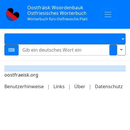
Oostfräisk Woordenbauk
Ostfriesisches Wörterbuch
Wörterbuch fürs Ostfriesische Platt
oostfraeisk.org
Benutzerhinweise
|
Links
|
Über
|
Datenschutz