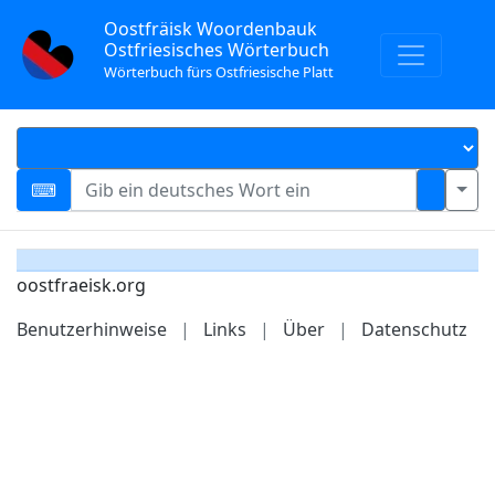
Oostfräisk Woordenbauk
Ostfriesisches Wörterbuch
Wörterbuch fürs Ostfriesische Platt
oostfraeisk.org
Benutzerhinweise
|
Links
|
Über
|
Datenschutz