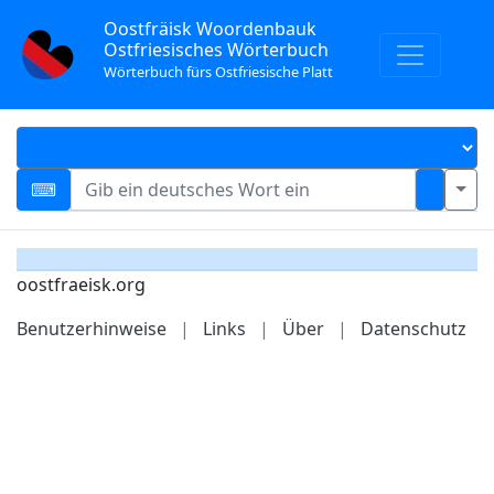
Oostfräisk Woordenbauk
Ostfriesisches Wörterbuch
Wörterbuch fürs Ostfriesische Platt
oostfraeisk.org
Benutzerhinweise
|
Links
|
Über
|
Datenschutz