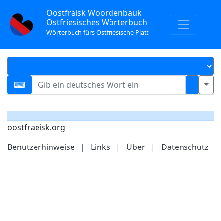
Oostfräisk Woordenbauk
Ostfriesisches Wörterbuch
Wörterbuch fürs Ostfriesische Platt
oostfraeisk.org
Benutzerhinweise
|
Links
|
Über
|
Datenschutz