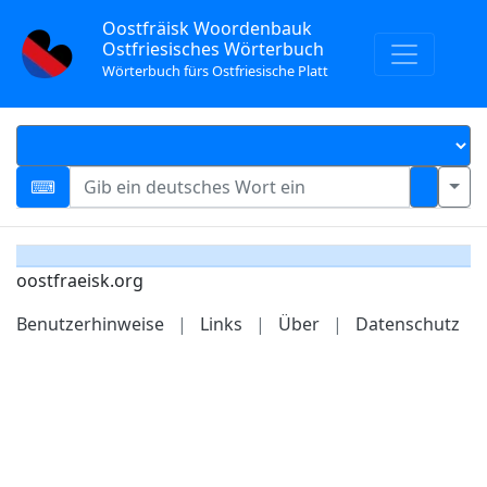
Oostfräisk Woordenbauk
Ostfriesisches Wörterbuch
Wörterbuch fürs Ostfriesische Platt
oostfraeisk.org
Benutzerhinweise
|
Links
|
Über
|
Datenschutz