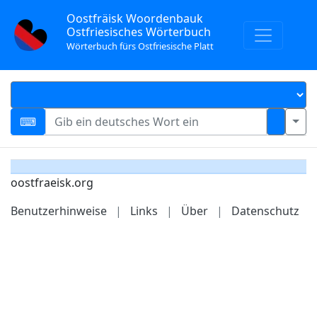
Oostfräisk Woordenbauk
Ostfriesisches Wörterbuch
Wörterbuch fürs Ostfriesische Platt
oostfraeisk.org
Benutzerhinweise
|
Links
|
Über
|
Datenschutz