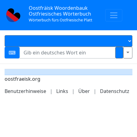
Oostfräisk Woordenbauk
Ostfriesisches Wörterbuch
Wörterbuch fürs Ostfriesische Platt
oostfraeisk.org
Benutzerhinweise
|
Links
|
Über
|
Datenschutz