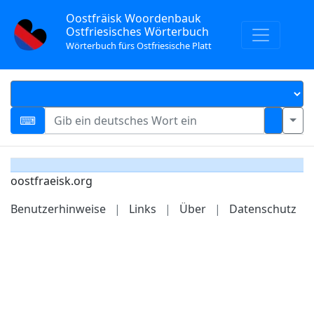
Oostfräisk Woordenbauk
Ostfriesisches Wörterbuch
Wörterbuch fürs Ostfriesische Platt
oostfraeisk.org
Benutzerhinweise
|
Links
|
Über
|
Datenschutz