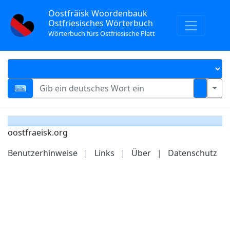
Oostfräisk Woordenbauk
Ostfriesisches Wörterbuch
Wörterbuch fürs Ostfriesische Platt
oostfraeisk.org
Benutzerhinweise
|
Links
|
Über
|
Datenschutz