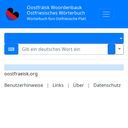
Oostfräisk Woordenbauk
Ostfriesisches Wörterbuch
Wörterbuch fürs Ostfriesische Platt
oostfraeisk.org
Benutzerhinweise
|
Links
|
Über
|
Datenschutz