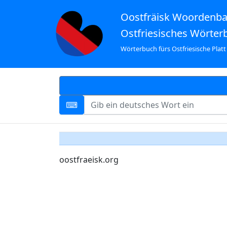
Oostfräisk Woordenb
Ostfriesisches Wörter
Wörterbuch fürs Ostfriesische Platt
oostfraeisk.org