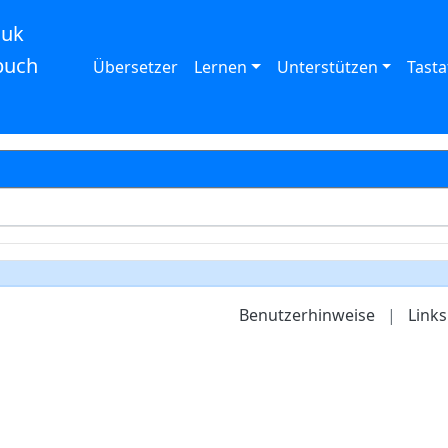
auk
buch
Übersetzer
Lernen
Unterstützen
Tasta
Benutzerhinweise
|
Links