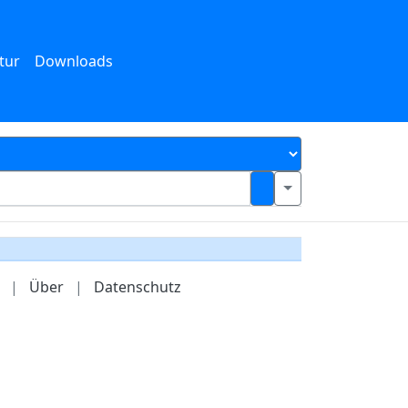
tur
Downloads
|
Über
|
Datenschutz