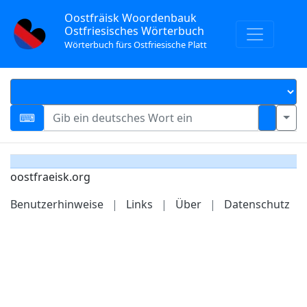
Oostfräisk Woordenbauk
Ostfriesisches Wörterbuch
Wörterbuch fürs Ostfriesische Platt
oostfraeisk.org
Benutzerhinweise
|
Links
|
Über
|
Datenschutz