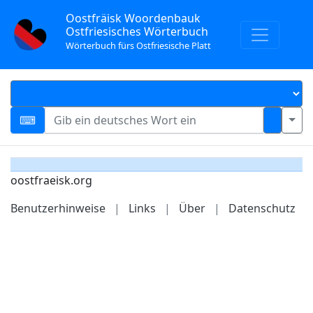
Oostfräisk Woordenbauk
Ostfriesisches Wörterbuch
Wörterbuch fürs Ostfriesische Platt
oostfraeisk.org
Benutzerhinweise
|
Links
|
Über
|
Datenschutz