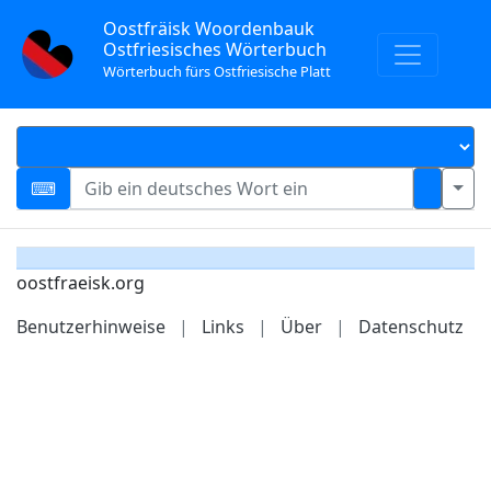
Oostfräisk Woordenbauk
Ostfriesisches Wörterbuch
Wörterbuch fürs Ostfriesische Platt
oostfraeisk.org
Benutzerhinweise
|
Links
|
Über
|
Datenschutz