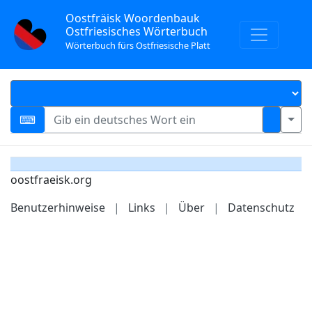
Oostfräisk Woordenbauk
Ostfriesisches Wörterbuch
Wörterbuch fürs Ostfriesische Platt
oostfraeisk.org
Benutzerhinweise
|
Links
|
Über
|
Datenschutz