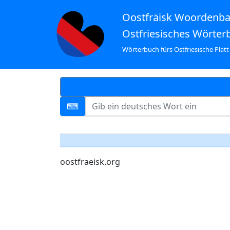
Oostfräisk Woordenb
Ostfriesisches Wörter
Wörterbuch fürs Ostfriesische Platt
oostfraeisk.org