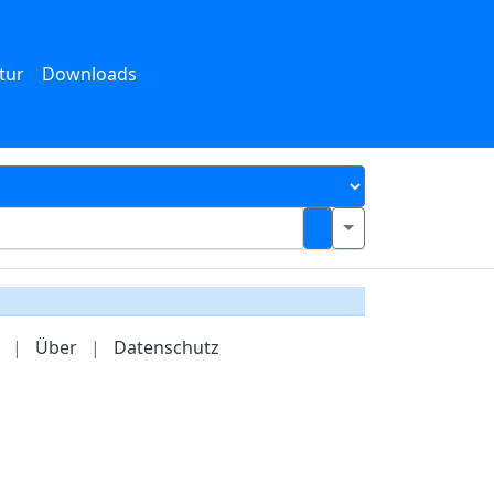
tur
Downloads
|
Über
|
Datenschutz