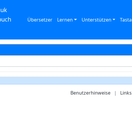
auk
buch
Übersetzer
Lernen
Unterstützen
Tasta
Benutzerhinweise
|
Links