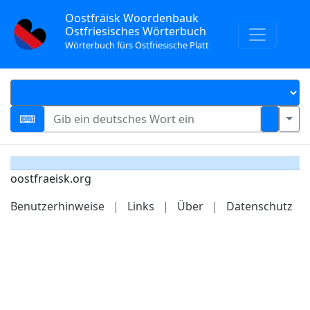
Oostfräisk Woordenbauk
Ostfriesisches Wörterbuch
Wörterbuch fürs Ostfriesische Platt
oostfraeisk.org
Benutzerhinweise
|
Links
|
Über
|
Datenschutz