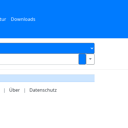
tur
Downloads
|
Über
|
Datenschutz