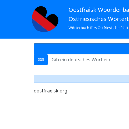
Oostfräisk Woordenb
Ostfriesisches Wörter
Wörterbuch fürs Ostfriesische Platt
oostfraeisk.org