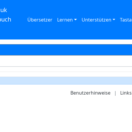
auk
buch
Übersetzer
Lernen
Unterstützen
Tasta
Benutzerhinweise
|
Links