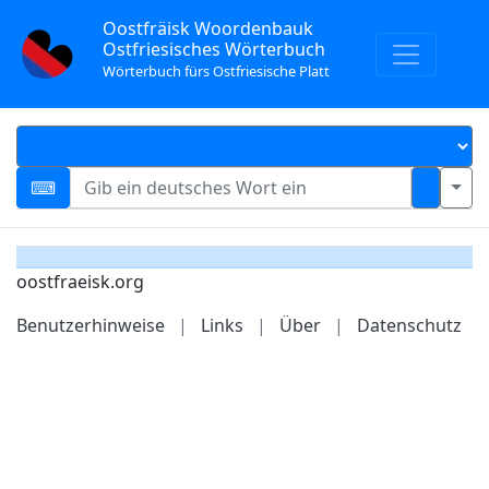
Oostfräisk Woordenbauk
Ostfriesisches Wörterbuch
Wörterbuch fürs Ostfriesische Platt
oostfraeisk.org
Benutzerhinweise
|
Links
|
Über
|
Datenschutz