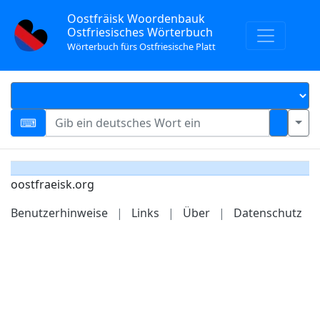
Oostfräisk Woordenbauk
Ostfriesisches Wörterbuch
Wörterbuch fürs Ostfriesische Platt
oostfraeisk.org
Benutzerhinweise
|
Links
|
Über
|
Datenschutz