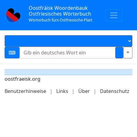
Oostfräisk Woordenbauk
Ostfriesisches Wörterbuch
Wörterbuch fürs Ostfriesische Platt
oostfraeisk.org
Benutzerhinweise
|
Links
|
Über
|
Datenschutz