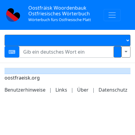
Oostfräisk Woordenbauk
Ostfriesisches Wörterbuch
Wörterbuch fürs Ostfriesische Platt
oostfraeisk.org
Benutzerhinweise
|
Links
|
Über
|
Datenschutz