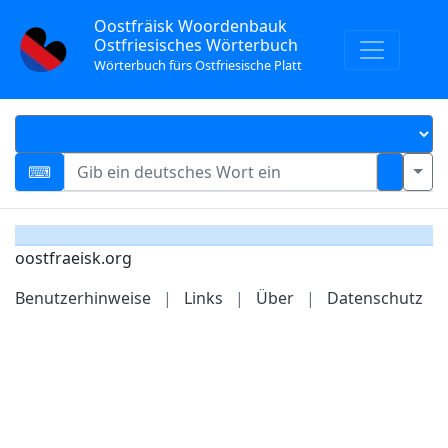
Oostfräisk Woordenbauk
Ostfriesisches Wörterbuch
Wörterbuch fürs Ostfriesische Platt
oostfraeisk.org
Benutzerhinweise
|
Links
|
Über
|
Datenschutz