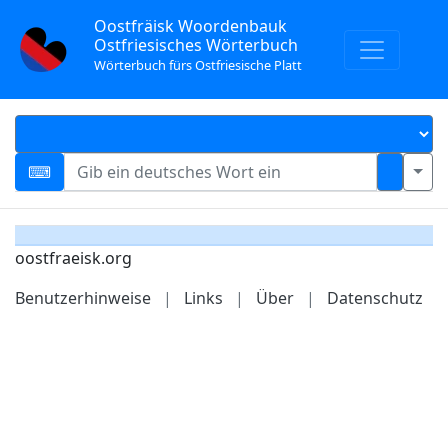
Oostfräisk Woordenbauk
Ostfriesisches Wörterbuch
Wörterbuch fürs Ostfriesische Platt
oostfraeisk.org
Benutzerhinweise
|
Links
|
Über
|
Datenschutz