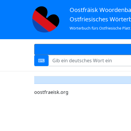
Oostfräisk Woordenb
Ostfriesisches Wörter
Wörterbuch fürs Ostfriesische Platt
oostfraeisk.org