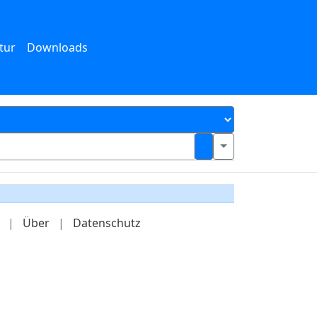
tur
Downloads
|
Über
|
Datenschutz