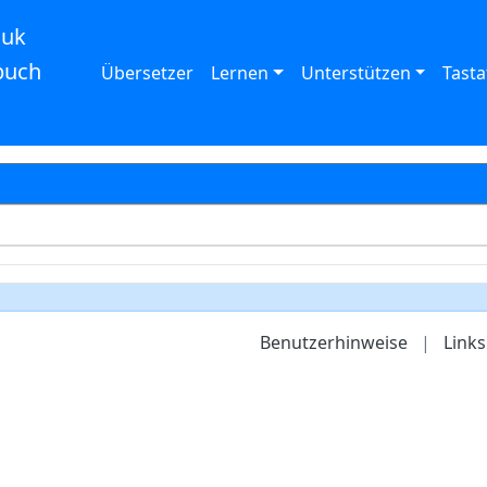
auk
buch
Übersetzer
Lernen
Unterstützen
Tasta
Benutzerhinweise
|
Links