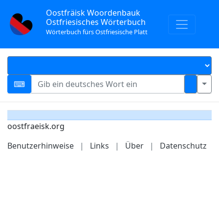
Oostfräisk Woordenbauk
Ostfriesisches Wörterbuch
Wörterbuch fürs Ostfriesische Platt
oostfraeisk.org
Benutzerhinweise
|
Links
|
Über
|
Datenschutz