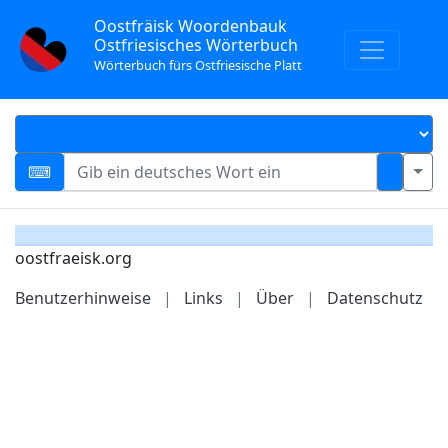
Oostfräisk Woordenbauk
Ostfriesisches Wörterbuch
Wörterbuch fürs Ostfriesische Platt
oostfraeisk.org
Benutzerhinweise
|
Links
|
Über
|
Datenschutz