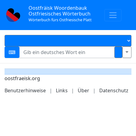
Oostfräisk Woordenbauk
Ostfriesisches Wörterbuch
Wörterbuch fürs Ostfriesische Platt
oostfraeisk.org
Benutzerhinweise
|
Links
|
Über
|
Datenschutz