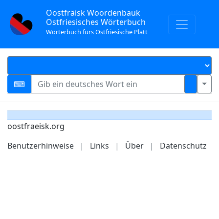
Oostfräisk Woordenbauk
Ostfriesisches Wörterbuch
Wörterbuch fürs Ostfriesische Platt
oostfraeisk.org
Benutzerhinweise
|
Links
|
Über
|
Datenschutz