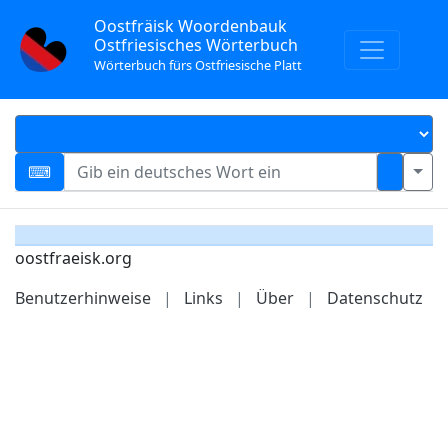
Oostfräisk Woordenbauk
Ostfriesisches Wörterbuch
Wörterbuch fürs Ostfriesische Platt
oostfraeisk.org
Benutzerhinweise
|
Links
|
Über
|
Datenschutz