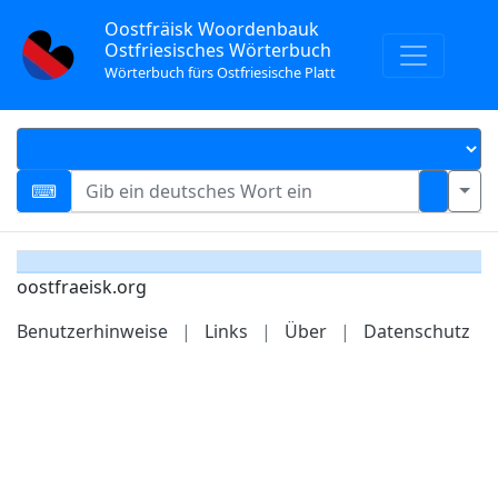
Oostfräisk Woordenbauk
Ostfriesisches Wörterbuch
Wörterbuch fürs Ostfriesische Platt
oostfraeisk.org
Benutzerhinweise
|
Links
|
Über
|
Datenschutz