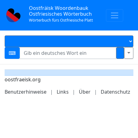
Oostfräisk Woordenbauk
Ostfriesisches Wörterbuch
Wörterbuch fürs Ostfriesische Platt
oostfraeisk.org
Benutzerhinweise
|
Links
|
Über
|
Datenschutz