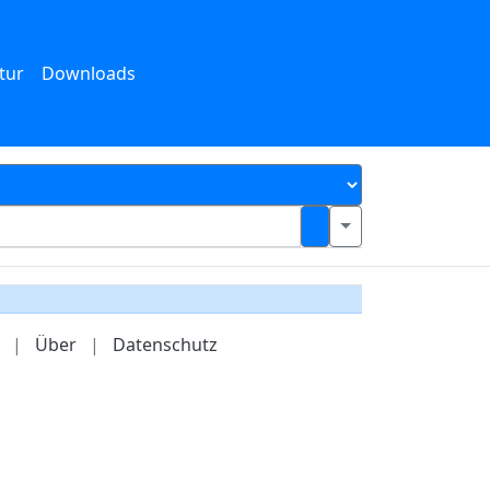
tur
Downloads
|
Über
|
Datenschutz