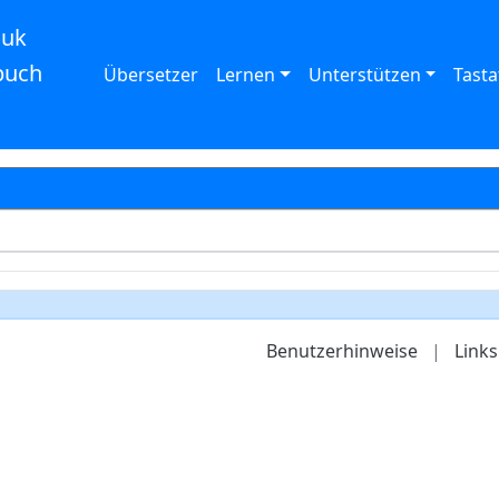
auk
buch
Übersetzer
Lernen
Unterstützen
Tasta
Benutzerhinweise
|
Links