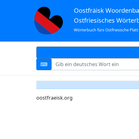
Oostfräisk Woordenb
Ostfriesisches Wörter
Wörterbuch fürs Ostfriesische Platt
oostfraeisk.org