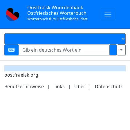
Oostfräisk Woordenbauk
Ostfriesisches Wörterbuch
Wörterbuch fürs Ostfriesische Platt
oostfraeisk.org
Benutzerhinweise
|
Links
|
Über
|
Datenschutz