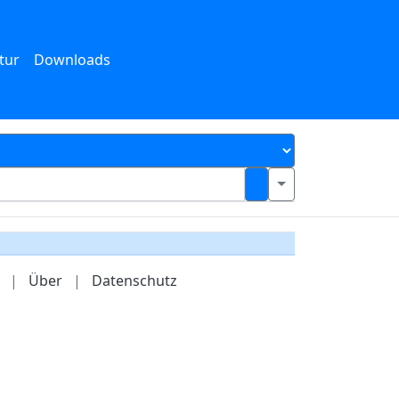
tur
Downloads
|
Über
|
Datenschutz