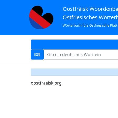
Oostfräisk Woordenb
Ostfriesisches Wörter
Wörterbuch fürs Ostfriesische Platt
oostfraeisk.org