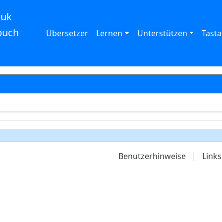
auk
buch
Übersetzer
Lernen
Unterstützen
Tasta
Benutzerhinweise
|
Links