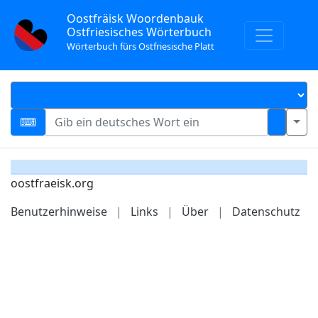
Oostfräisk Woordenbauk
Ostfriesisches Wörterbuch
Wörterbuch fürs Ostfriesische Platt
oostfraeisk.org
Benutzerhinweise
|
Links
|
Über
|
Datenschutz