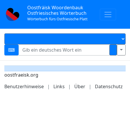
Oostfräisk Woordenbauk
Ostfriesisches Wörterbuch
Wörterbuch fürs Ostfriesische Platt
oostfraeisk.org
Benutzerhinweise
|
Links
|
Über
|
Datenschutz