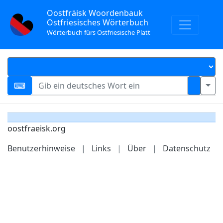
Oostfräisk Woordenbauk
Ostfriesisches Wörterbuch
Wörterbuch fürs Ostfriesische Platt
oostfraeisk.org
Benutzerhinweise
|
Links
|
Über
|
Datenschutz