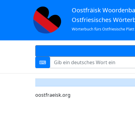
Oostfräisk Woordenb
Ostfriesisches Wörter
Wörterbuch fürs Ostfriesische Platt
oostfraeisk.org