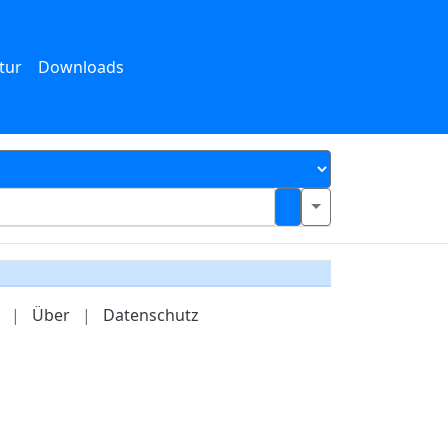
tur
Downloads
|
Über
|
Datenschutz