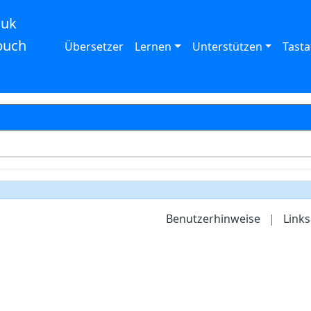
auk
buch
Übersetzer
Lernen
Unterstützen
Tasta
Benutzerhinweise
|
Links