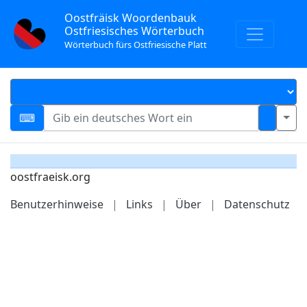
Oostfräisk Woordenbauk
Ostfriesisches Wörterbuch
Wörterbuch fürs Ostfriesische Platt
oostfraeisk.org
Benutzerhinweise
|
Links
|
Über
|
Datenschutz