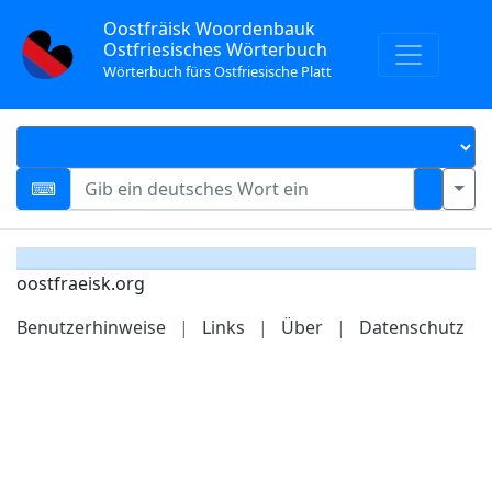
Oostfräisk Woordenbauk
Ostfriesisches Wörterbuch
Wörterbuch fürs Ostfriesische Platt
oostfraeisk.org
Benutzerhinweise
|
Links
|
Über
|
Datenschutz