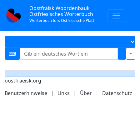
Oostfräisk Woordenbauk
Ostfriesisches Wörterbuch
Wörterbuch fürs Ostfriesische Platt
oostfraeisk.org
Benutzerhinweise
|
Links
|
Über
|
Datenschutz