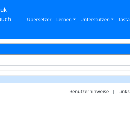
auk
buch
Übersetzer
Lernen
Unterstützen
Tasta
Benutzerhinweise
|
Links