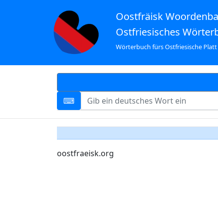
Oostfräisk Woordenb
Ostfriesisches Wörter
Wörterbuch fürs Ostfriesische Platt
oostfraeisk.org