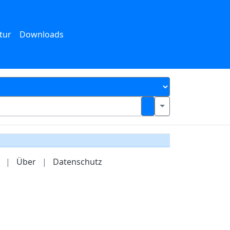
tur
Downloads
|
Über
|
Datenschutz