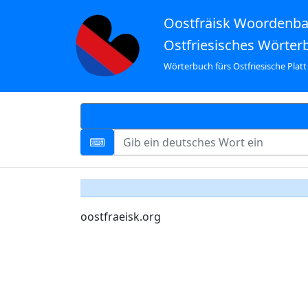
Oostfräisk Woordenb
Ostfriesisches Wörter
Wörterbuch fürs Ostfriesische Platt
oostfraeisk.org