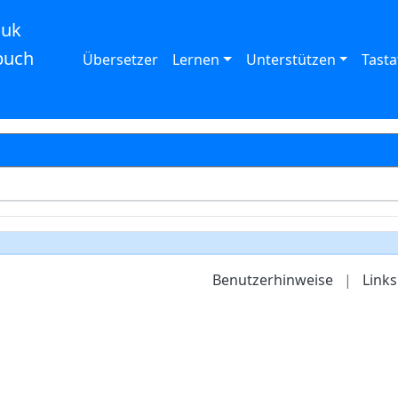
auk
buch
Übersetzer
Lernen
Unterstützen
Tasta
Benutzerhinweise
|
Links