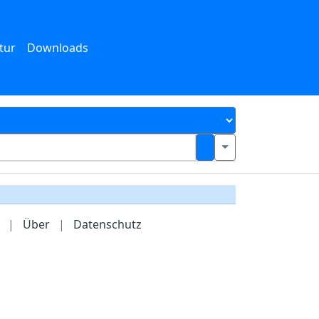
tur
Downloads
|
Über
|
Datenschutz